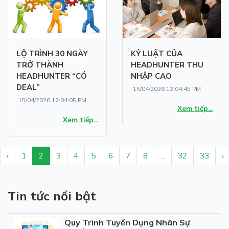
LỘ TRÌNH 30 NGÀY
KỶ LUẬT CỦA
TRỞ THÀNH
HEADHUNTER THU
HEADHUNTER “CÓ
NHẬP CAO
DEAL”
15/04/2026 12:04:45 PM
15/04/2026 12:04:05 PM
Xem tiếp...
Xem tiếp...
‹
1
2
3
4
5
6
7
8
...
32
33
›
Tin tức nổi bật
Quy Trình Tuyển Dụng Nhân Sự