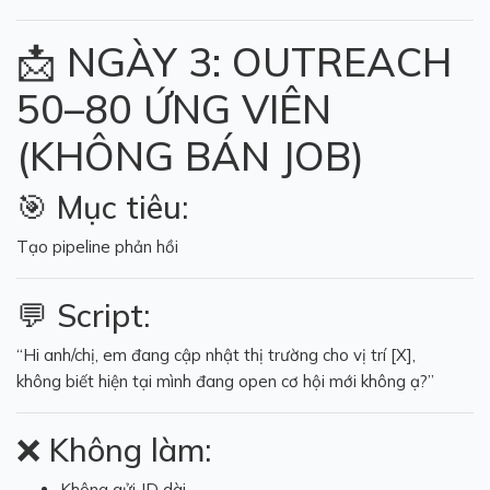
📩 NGÀY 3: OUTREACH
50–80 ỨNG VIÊN
(KHÔNG BÁN JOB)
🎯 Mục tiêu:
Tạo pipeline phản hồi
💬 Script:
“Hi anh/chị, em đang cập nhật thị trường cho vị trí [X],
không biết hiện tại mình đang open cơ hội mới không ạ?”
❌ Không làm:
Không gửi JD dài