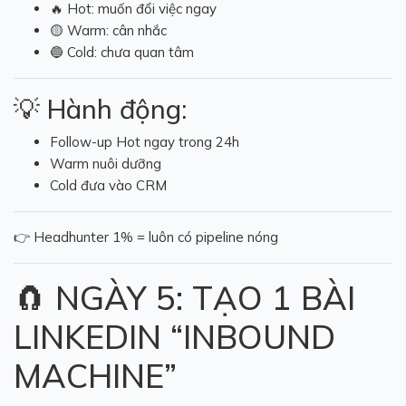
🔥 Hot: muốn đổi việc ngay
🟡 Warm: cân nhắc
🔵 Cold: chưa quan tâm
💡 Hành động:
Follow-up Hot ngay trong 24h
Warm nuôi dưỡng
Cold đưa vào CRM
👉 Headhunter 1% = luôn có pipeline nóng
🧲 NGÀY 5: TẠO 1 BÀI
LINKEDIN “INBOUND
MACHINE”