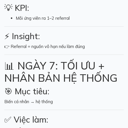
💡 KPI:
Mỗi ứng viên ra 1–2 referral
⚡ Insight:
👉 Referral = nguồn vô hạn nếu làm đúng
📊 NGÀY 7: TỐI ƯU +
NHÂN BẢN HỆ THỐNG
🎯 Mục tiêu:
Biến cá nhân → hệ thống
✅ Việc làm: