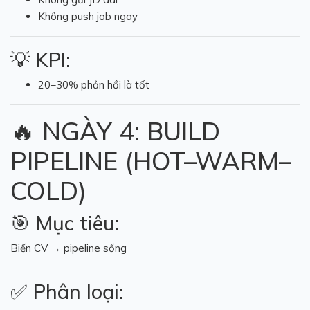
Không push job ngay
💡 KPI:
20–30% phản hồi là tốt
🔥 NGÀY 4: BUILD
PIPELINE (HOT–WARM–
COLD)
🎯 Mục tiêu:
Biến CV → pipeline sống
✅ Phân loại: