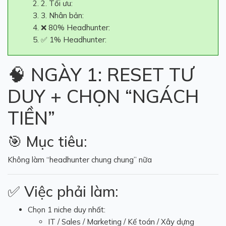
2. Tối ưu:
3. Nhân bản:
❌ 80% Headhunter:
✅ 1% Headhunter:
🧠 NGÀY 1: RESET TƯ
DUY + CHỌN “NGÁCH
TIỀN”
🎯 Mục tiêu:
Không làm “headhunter chung chung” nữa
✅ Việc phải làm:
Chọn 1 niche duy nhất:
IT / Sales / Marketing / Kế toán / Xây dựng