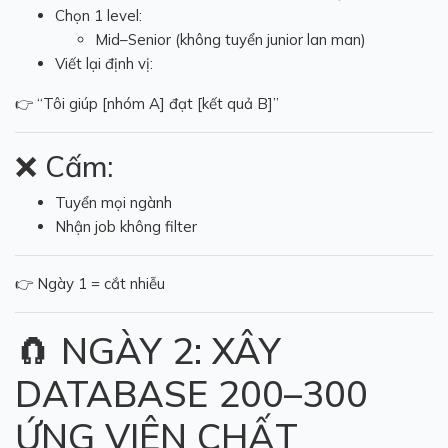
Chọn 1 level:
Mid–Senior (không tuyển junior lan man)
Viết lại định vị:
👉 “Tôi giúp [nhóm A] đạt [kết quả B]”
❌ Cấm:
Tuyển mọi ngành
Nhận job không filter
👉 Ngày 1 = cắt nhiễu
🧲 NGÀY 2: XÂY
DATABASE 200–300
ỨNG VIÊN CHẤT