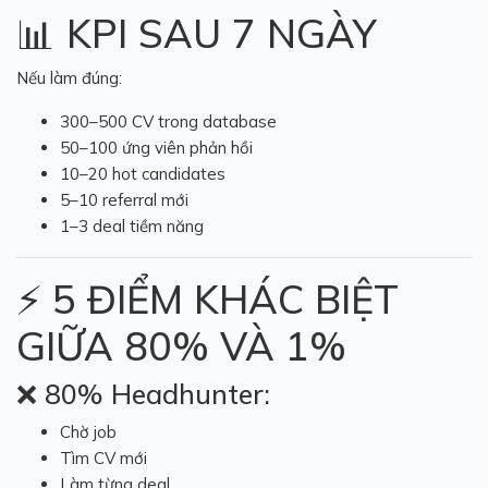
📊 KPI SAU 7 NGÀY
Nếu làm đúng:
300–500 CV trong database
50–100 ứng viên phản hồi
10–20 hot candidates
5–10 referral mới
1–3 deal tiềm năng
⚡ 5 ĐIỂM KHÁC BIỆT
GIỮA 80% VÀ 1%
❌ 80% Headhunter:
Chờ job
Tìm CV mới
Làm từng deal