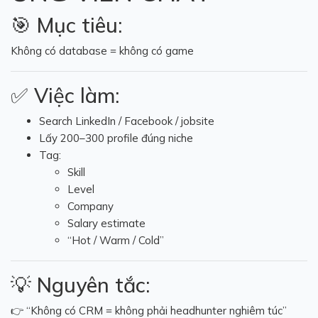
🎯 Mục tiêu:
Không có database = không có game
✅ Việc làm:
Search LinkedIn / Facebook / jobsite
Lấy 200–300 profile đúng niche
Tag:
Skill
Level
Company
Salary estimate
“Hot / Warm / Cold”
💡 Nguyên tắc:
👉 “Không có CRM = không phải headhunter nghiêm túc”