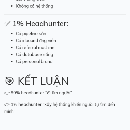
Không có hệ thống
✅ 1% Headhunter:
Có pipeline sẵn
Có inbound ứng viên
Có referral machine
Có database sống
Có personal brand
🎯 KẾT LUẬN
👉 80% headhunter “đi tìm người”
👉 1% headhunter “xây hệ thống khiến người tự tìm đến
mình”