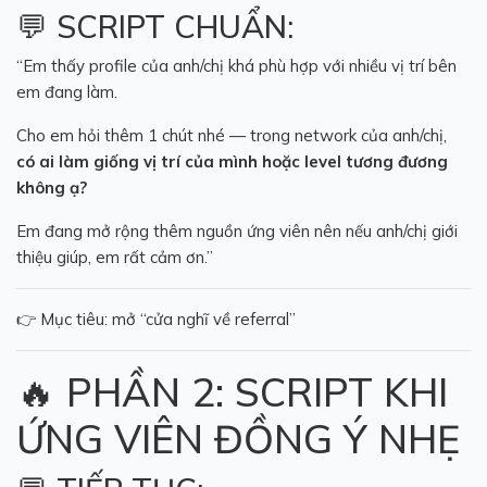
💬 SCRIPT CHUẨN:
“Em thấy profile của anh/chị khá phù hợp với nhiều vị trí bên
em đang làm.
Cho em hỏi thêm 1 chút nhé — trong network của anh/chị,
có ai làm giống vị trí của mình hoặc level tương đương
không ạ?
Em đang mở rộng thêm nguồn ứng viên nên nếu anh/chị giới
thiệu giúp, em rất cảm ơn.”
👉 Mục tiêu: mở “cửa nghĩ về referral”
🔥 PHẦN 2: SCRIPT KHI
ỨNG VIÊN ĐỒNG Ý NHẸ