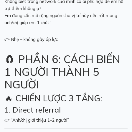
Không biết trong network của mình có ai phù hợp để em hỗ
trợ thêm không ạ?
Em đang cần mở rộng nguồn cho vị trí này nên rất mong
anh/chị giúp em 1 chút.”
👉 Nhẹ – không gây áp lực
🧲 PHẦN 6: CÁCH BIẾN
1 NGƯỜI THÀNH 5
NGƯỜI
🔥 CHIẾN LƯỢC 3 TẦNG:
1. Direct referral
👉 “Anh/chị giới thiệu 1–2 người”