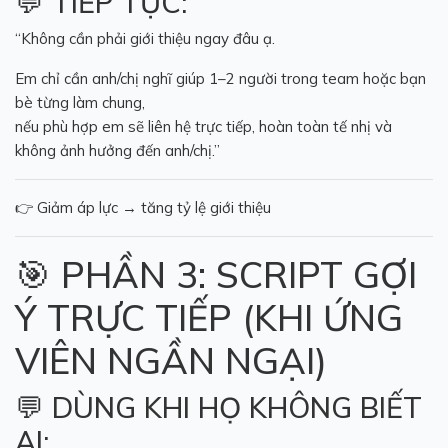
💬 TIẾP TỤC:
“Không cần phải giới thiệu ngay đâu ạ.
Em chỉ cần anh/chị nghĩ giúp 1–2 người trong team hoặc bạn
bè từng làm chung,
nếu phù hợp em sẽ liên hệ trực tiếp, hoàn toàn tế nhị và
không ảnh hưởng đến anh/chị.”
👉 Giảm áp lực → tăng tỷ lệ giới thiệu
🎯 PHẦN 3: SCRIPT GỢI
Ý TRỰC TIẾP (KHI ỨNG
VIÊN NGẦN NGẠI)
💬 DÙNG KHI HỌ KHÔNG BIẾT
AI: