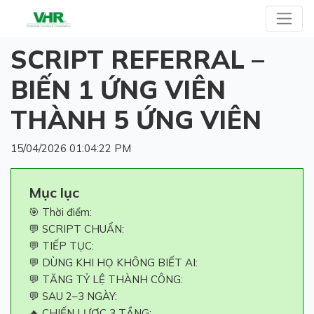
SCRIPT REFERRAL –
BIẾN 1 ỨNG VIÊN
THÀNH 5 ỨNG VIÊN
15/04/2026 01:04:22 PM
Mục lục
🎯 Thời điểm:
💬 SCRIPT CHUẨN:
💬 TIẾP TỤC:
💬 DÙNG KHI HỌ KHÔNG BIẾT AI:
💬 TĂNG TỶ LỆ THÀNH CÔNG:
💬 SAU 2–3 NGÀY:
🔥 CHIẾN LƯỢC 3 TẦNG: