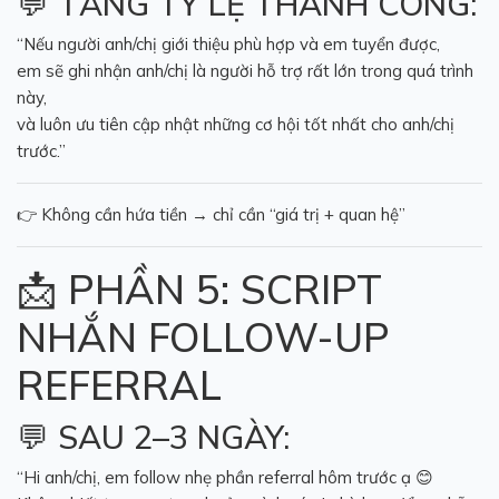
💬 TĂNG TỶ LỆ THÀNH CÔNG:
“Nếu người anh/chị giới thiệu phù hợp và em tuyển được,
em sẽ ghi nhận anh/chị là người hỗ trợ rất lớn trong quá trình
này,
và luôn ưu tiên cập nhật những cơ hội tốt nhất cho anh/chị
trước.”
👉 Không cần hứa tiền → chỉ cần “giá trị + quan hệ”
📩 PHẦN 5: SCRIPT
NHẮN FOLLOW-UP
REFERRAL
💬 SAU 2–3 NGÀY:
“Hi anh/chị, em follow nhẹ phần referral hôm trước ạ 😊