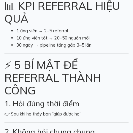
📊 KPI REFERRAL HIỆU
QUẢ
1 ứng viên → 2–5 referral
10 ứng viên tốt → 20–50 nguồn mới
30 ngày → pipeline tăng gấp 3–5 lần
⚡ 5 BÍ MẬT ĐỂ
REFERRAL THÀNH
CÔNG
1. Hỏi đúng thời điểm
👉 Sau khi họ thấy bạn “giúp được họ”
2. Không hỏi chung chung