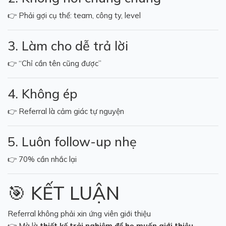
👉 Phải gợi cụ thể: team, công ty, level
3. Làm cho dễ trả lời
👉 “Chỉ cần tên cũng được”
4. Không ép
👉 Referral là cảm giác tự nguyện
5. Luôn follow-up nhẹ
👉 70% cần nhắc lại
🎯 KẾT LUẬN
Referral không phải xin ứng viên giới thiệu
👉 Mà là
thiết kế trải nghiệm để họ muốn giới thiệu