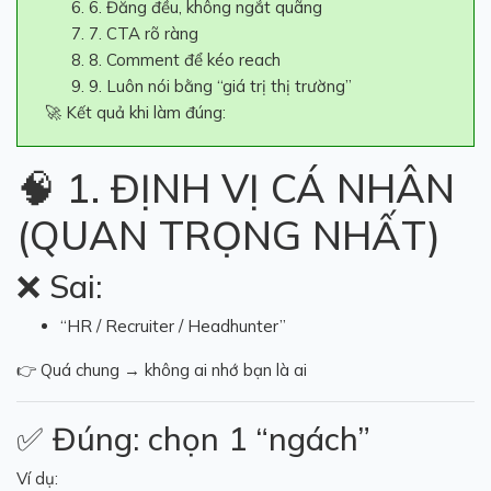
6. Đăng đều, không ngắt quãng
7. CTA rõ ràng
8. Comment để kéo reach
9. Luôn nói bằng “giá trị thị trường”
🚀 Kết quả khi làm đúng:
🧠 1. ĐỊNH VỊ CÁ NHÂN
(QUAN TRỌNG NHẤT)
❌ Sai:
“HR / Recruiter / Headhunter”
👉 Quá chung → không ai nhớ bạn là ai
✅ Đúng: chọn 1 “ngách”
Ví dụ: