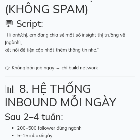
(KHÔNG SPAM)
💬 Script:
“Hi anh/chị, em đang chia sẻ một số insight thị trường về
[ngành],
kết nối để tiện cập nhật thêm thông tin nhé.”
👉 Không bán job ngay → chỉ build network
📊 8. HỆ THỐNG
INBOUND MỖI NGÀY
Sau 2–4 tuần:
200–500 follower đúng ngành
5–15 inbox/ngày