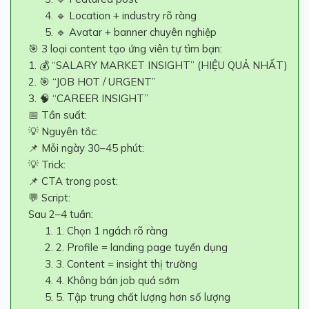
🔹 Location + industry rõ ràng
🔹 Avatar + banner chuyên nghiệp
🎯 3 loại content tạo ứng viên tự tìm bạn:
1. 💰 “SALARY MARKET INSIGHT” (HIỆU QUẢ NHẤT)
2. 🎯 “JOB HOT / URGENT”
3. 🧠 “CAREER INSIGHT”
📅 Tần suất:
💡 Nguyên tắc:
📌 Mỗi ngày 30–45 phút:
💡 Trick:
📌 CTA trong post:
💬 Script:
Sau 2–4 tuần:
1. Chọn 1 ngách rõ ràng
2. Profile = landing page tuyển dụng
3. Content = insight thị trường
4. Không bán job quá sớm
5. Tập trung chất lượng hơn số lượng