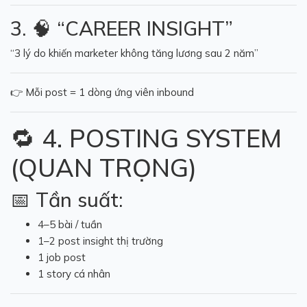
3. 🧠 “CAREER INSIGHT”
“3 lý do khiến marketer không tăng lương sau 2 năm”
👉 Mỗi post = 1 dòng ứng viên inbound
🔁 4. POSTING SYSTEM
(QUAN TRỌNG)
📅 Tần suất:
4–5 bài / tuần
1–2 post insight thị trường
1 job post
1 story cá nhân