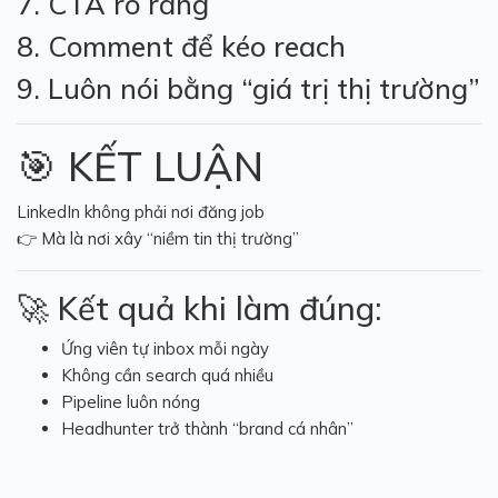
7. CTA rõ ràng
8. Comment để kéo reach
9. Luôn nói bằng “giá trị thị trường”
🎯 KẾT LUẬN
LinkedIn không phải nơi đăng job
👉 Mà là nơi xây “niềm tin thị trường”
🚀 Kết quả khi làm đúng:
Ứng viên tự inbox mỗi ngày
Không cần search quá nhiều
Pipeline luôn nóng
Headhunter trở thành “brand cá nhân”