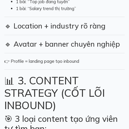
1 bài: “Top job đang tuyển”
1 bài: “Salary trend thị trường”
🔹 Location + industry rõ ràng
🔹 Avatar + banner chuyên nghiệp
👉 Profile = landing page tạo inbound
📊 3. CONTENT
STRATEGY (CỐT LÕI
INBOUND)
🎯 3 loại content tạo ứng viên
tự tìm bạn: