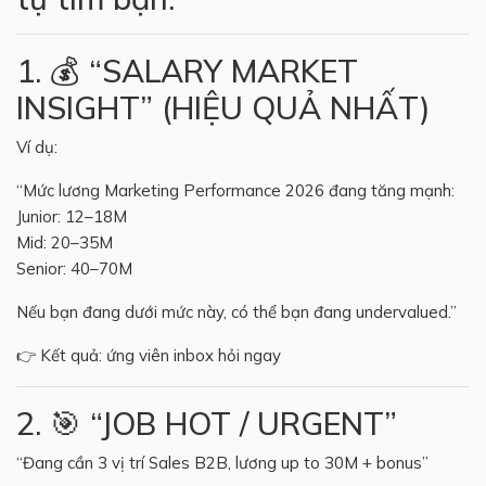
1. 💰 “SALARY MARKET
INSIGHT” (HIỆU QUẢ NHẤT)
Ví dụ:
“Mức lương Marketing Performance 2026 đang tăng mạnh:
Junior: 12–18M
Mid: 20–35M
Senior: 40–70M
Nếu bạn đang dưới mức này, có thể bạn đang undervalued.”
👉 Kết quả: ứng viên inbox hỏi ngay
2. 🎯 “JOB HOT / URGENT”
“Đang cần 3 vị trí Sales B2B, lương up to 30M + bonus”