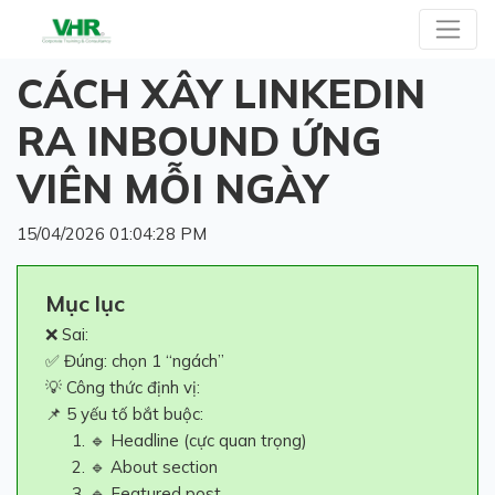
CÁCH XÂY LINKEDIN
RA INBOUND ỨNG
VIÊN MỖI NGÀY
15/04/2026 01:04:28 PM
Mục lục
❌ Sai:
✅ Đúng: chọn 1 “ngách”
💡 Công thức định vị:
📌 5 yếu tố bắt buộc:
🔹 Headline (cực quan trọng)
🔹 About section
🔹 Featured post