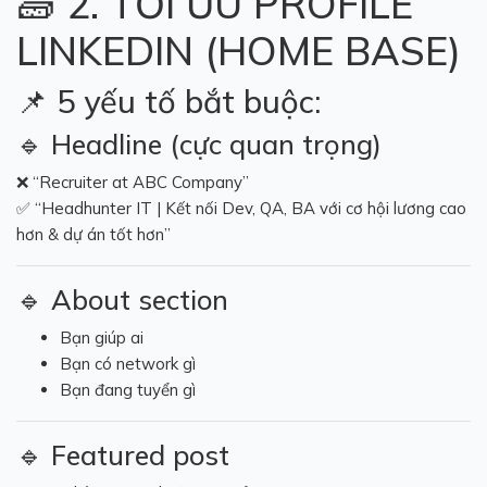
🧱 2. TỐI ƯU PROFILE
LINKEDIN (HOME BASE)
📌 5 yếu tố bắt buộc:
🔹 Headline (cực quan trọng)
❌ “Recruiter at ABC Company”
✅ “Headhunter IT | Kết nối Dev, QA, BA với cơ hội lương cao
hơn & dự án tốt hơn”
🔹 About section
Bạn giúp ai
Bạn có network gì
Bạn đang tuyển gì
🔹 Featured post