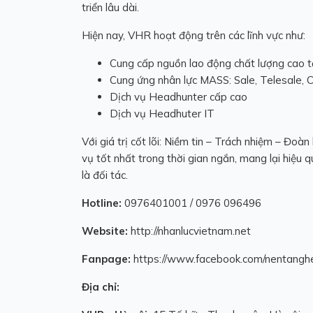
triển lâu dài.
Hiện nay, VHR hoạt động trên các lĩnh vực như:
Cung cấp nguồn lao động chất lượng cao t
Cung ứng nhân lực MASS:
Sale, Telesale, 
Dịch vụ Headhunter cấp cao
Dịch vụ Headhuter IT
Với giá trị cốt lõi: Niềm tin – Trách nhiệm – Đoà
vụ tốt nhất trong thời gian ngắn, mang lại hiệu 
là đối tác.
Hotline:
0976401001 / 0976 096496
Website:
http://nhanlucvietnam.net
Fanpage:
https://www.facebook.com/nentangh
Địa chỉ: