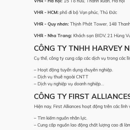
VHR - Hà nội:
15 Tố hữu, Thanh xuân, Hà nội
VHR - HCM:
phố đi bộ Vạn phúc, Thủ Đức
VHR - Quy nhơn:
Thịnh Phát Tower, 148 Thanh
VHR - Nha Trang:
Khách sạn BIDV, 21 Hùng Vư
CÔNG TY TNHH HARVEY N
Cụ thể, công ty cung cấp các dịch vụ trong các lĩ
– Hoạt động tuyển dụng chuyên nghiệp.
– Dịch vụ thuê ngoài CNTT
– Dịch vụ nghiệp vụ doanh nghiệp…
CÔNG TY FIRST ALLIANCE
Hiện nay, First Alliances hoạt động trên các lĩnh 
– Tìm kiếm nguồn nhân lực.
– Cung cấp nguồn lao động chất lượng cao đi làm