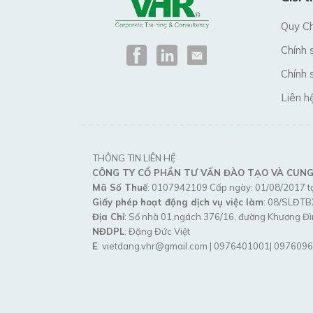
Quy C
Chính 
Chính 
Liên h
THÔNG TIN LIÊN HỆ
CÔNG TY CỔ PHẦN TƯ VẤN ĐÀO TẠO VÀ CUNG
Mã Số Thuế
: 0107942109 Cấp ngày: 01/08/2017 t
Giấy phép hoạt động dịch vụ việc làm
: 08/SLĐT
Địa Chỉ
: Số nhà 01,ngách 376/16, đường Khương Đì
NĐDPL
: Đặng Đức Việt
E
: vietdang.vhr@gmail.com | 0976401001| 097609