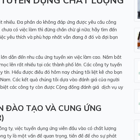
 TUYỂN DỤNG CHẤT LƯỢNG
rất nhiều. Đa phần do không đáp ứng được yêu cầu công
n chưa có việc làm thì đừng chần chừ gì nữa; hãy tìm đến
việc yêu thích và phù hợp nhất vẫn đang ở đó và đợi bạn
p lớn dẫn đến nhu cầu ứng tuyển xin việc làm cao. Nắm bắt
ọc lên rất nhiều tại các thành phố lớn. Các công ty tuyển
 tín. Hiểu được điều đó hôm nay chúng tôi liệt kê cho bạn
t Nam. Các kết quả chúng tôi dựa vào đánh giá của người
 biệt các công ty còn được Cộng đồng đánh giá dịch vụ uy
N ĐÀO TẠO VÀ CUNG ỨNG
)
Công ty, việc tuyển dụng ứng viên đầu vào có chất lượng
ông ty là một vấn đề quan trọng, tiền đề để cho sự phát