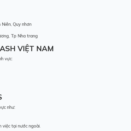
 Niên, Quy nhơn
ơng, Tp Nha trang
ASH VIỆT NAM
nh vực:
S
vực như:
 việc tại nước ngoài.