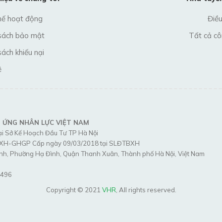
hế hoạt động
Điề
sách bảo mật
Tất cả cô
sách khiếu nại
ệ
 ỨNG NHÂN LỰC VIỆT NAM
ại Sở Kế Hoạch Đầu Tư TP Hà Nội
BXH-GHGP Cấp ngày 09/03/2018 tại SLĐTBXH
nh, Phường Hạ Đình, Quận Thanh Xuân, Thành phố Hà Nội, Việt Nam
6496
Copyright © 2021
VHR
, All rights reserved.