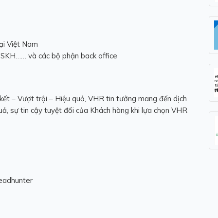
ại Việt Nam
CSKH…… và các bộ phận back office
n kết – Vượt trội – Hiệu quả, VHR tin tưởng mang đến dịch
quả, sự tin cậy tuyệt đối của Khách hàng khi lựa chọn VHR
eadhunter