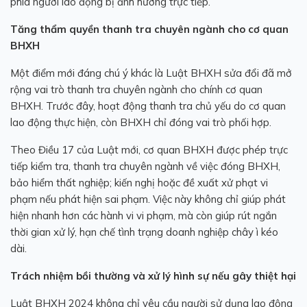
phía người lao động bị ảnh hưởng trực tiếp.
Tăng thẩm quyền thanh tra chuyên ngành cho cơ quan
BHXH
Một điểm mới đáng chú ý khác là Luật BHXH sửa đổi đã mở
rộng vai trò thanh tra chuyên ngành cho chính cơ quan
BHXH. Trước đây, hoạt động thanh tra chủ yếu do cơ quan
lao động thực hiện, còn BHXH chỉ đóng vai trò phối hợp.
Theo Điều 17 của Luật mới, cơ quan BHXH được phép trực
tiếp kiểm tra, thanh tra chuyên ngành về việc đóng BHXH,
bảo hiểm thất nghiệp; kiến nghị hoặc đề xuất xử phạt vi
phạm nếu phát hiện sai phạm. Việc này không chỉ giúp phát
hiện nhanh hơn các hành vi vi phạm, mà còn giúp rút ngắn
thời gian xử lý, hạn chế tình trạng doanh nghiệp chây ì kéo
dài.
Trách nhiệm bồi thường và xử lý hình sự nếu gây thiệt hại
Luật BHXH 2024 không chỉ yêu cầu người sử dụng lao động