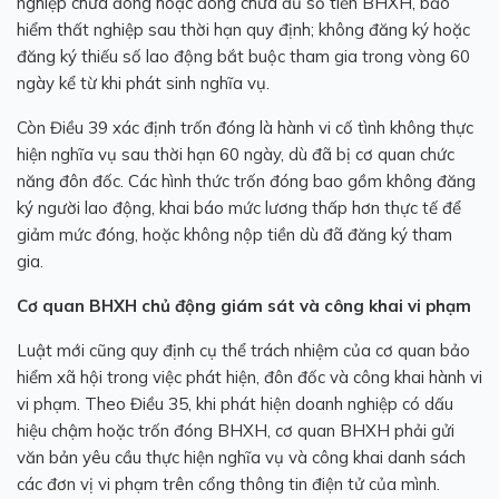
nghiệp
chưa đóng hoặc đóng chưa đủ số tiền BHXH, bảo
hiểm thất nghiệp sau thời hạn quy định; không đăng ký hoặc
đăng ký thiếu số lao động bắt buộc tham gia trong vòng 60
ngày kể từ khi phát sinh nghĩa vụ.
Còn Điều 39 xác định trốn đóng là hành vi cố tình không thực
hiện nghĩa vụ sau thời hạn 60 ngày, dù đã bị cơ quan chức
năng đôn đốc. Các hình thức trốn đóng bao gồm không đăng
ký người lao động, khai báo mức lương thấp hơn thực tế để
giảm mức đóng, hoặc không nộp tiền dù đã đăng ký tham
gia.
Cơ quan BHXH chủ động giám sát và công khai vi phạm
Luật mới cũng quy định cụ thể trách nhiệm của cơ quan bảo
hiểm xã hội trong việc phát hiện, đôn đốc và công khai hành vi
vi phạm. Theo Điều 35, khi phát hiện doanh nghiệp có dấu
hiệu chậm hoặc trốn đóng BHXH, cơ quan BHXH phải gửi
văn bản yêu cầu thực hiện nghĩa vụ và công khai danh sách
các đơn vị vi phạm trên cổng thông tin điện tử của mình.