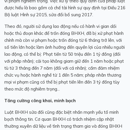
vi phạm nghiêm trọng. Việc xử lý theo quy định của pháp luật
được hiểu là bao gồm cả chế tài hình sự quy định tại Điều 216
Bộ luật Hình sự 2015, sửa đổi bổ sung 2017.
Theo đó, người sử dụng lao động nếu có hành vi gian dối
hoặc thủ đoạn khác để trốn đóng BHXH, đã bị xử phạt hành
chính mà còn vi phạm hoặc trốn đóng từ 6 tháng trở lên, với
số tiền lớn hoặc làm ảnh hưởng đến quyền lợi của nhiều người
lao động, có thể bị: Phạt tiền từ 50 triệu đến 1 tỷ đồng (đối
với pháp nhân); cải tạo không giam giữ đến 1 năm hoặc phạt
tù từ 3 tháng đến 7 năm (đối với cá nhân); cấm đảm nhiệm
chức vụ hoặc hành nghề từ 1 đến 5 năm; pháp nhân thương
mại vi phạm cũng có thể bị phạt tiền lên đến 3 tỷ đồng tùy
theo mức độ nghiêm trọng...
Tăng cường công khai, minh bạch
Luật BHXH sửa đổi cũng đặc biệt nhấn mạnh yếu tố minh
bạch thông tin. Cơ quan BHXH có trách nhiệm cập nhật
thường xuyên dữ liệu về tình trạng tham gia và đóng BHXH