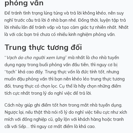
phỏng vấn
Để tránh tình trạng lúng túng và trả lời không khéo, nên suy
nghĩ trước câu trả lời ở nhà bạn nhé. Đồng thời, luyện tập trả
lời nhiều lần để tránh vấp và tạo cảm giác tự nhiên nhất. Nhất
là với các bạn trẻ chưa có nhiều kinh nghiệm phỏng vấn.
Trung thực tương đối
“
Vạch áo cho người xem lưng
” mà nhất là cho nhà tuyển
dụng ngay trong buổi phỏng vấn đầu tiên, thì nguy cơ bị
“tạch” khá cao đấy. Trung thực vốn là đức tính tốt, nhưng
muốn đậu phỏng vấn thì bạn nên khéo léo trung thực tương
đối, trung thực có chọn lọc. Cụ thể là hãy chọn những điểm
tích cực nhất trong lý do nghỉ việc để trả lời.
Cách này giúp ghi điểm tốt hơn trong mắt nhà tuyển dụng.
Ngược lại, nếu thật thà nói rõ lý do nghỉ việc tiêu cực như xích
mích với đồng nghiệp cũ, gây lộn với khách hàng hoặc tranh
cãi với Sếp… thì nguy cơ mất điểm là khá cao.