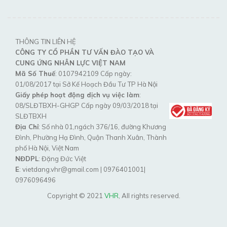
THÔNG TIN LIÊN HỆ
CÔNG TY CỔ PHẦN TƯ VẤN ĐÀO TẠO VÀ
CUNG ỨNG NHÂN LỰC VIỆT NAM
Mã Số Thuế
: 0107942109 Cấp ngày:
01/08/2017 tại Sở Kế Hoạch Đầu Tư TP Hà Nội
Giấy phép hoạt động dịch vụ việc làm
:
08/SLĐTBXH-GHGP Cấp ngày 09/03/2018 tại
SLĐTBXH
Địa Chỉ
: Số nhà 01,ngách 376/16, đường Khương
Đình, Phường Hạ Đình, Quận Thanh Xuân, Thành
phố Hà Nội, Việt Nam
NĐDPL
: Đặng Đức Việt
E
: vietdang.vhr@gmail.com | 0976401001|
0976096496
Copyright © 2021
VHR
, All rights reserved.