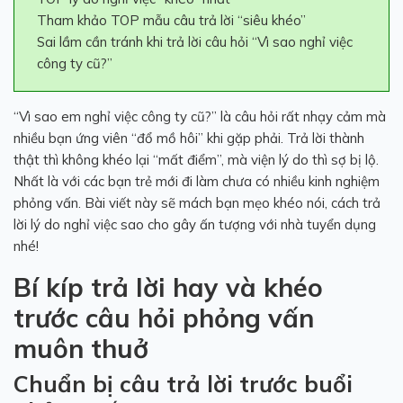
Tham khảo TOP mẫu câu trả lời “siêu khéo”
Sai lầm cần tránh khi trả lời câu hỏi “Vì sao nghỉ việc
công ty cũ?”
“Vì sao em nghỉ việc công ty cũ?” là câu hỏi rất nhạy cảm mà
nhiều bạn ứng viên “đổ mồ hôi” khi gặp phải. Trả lời thành
thật thì không khéo lại “mất điểm”, mà viện lý do thì sợ bị lộ.
Nhất là với các bạn trẻ mới đi làm chưa có nhiều kinh nghiệm
phỏng vấn. Bài viết này sẽ mách bạn mẹo khéo nói, cách trả
lời lý do nghỉ việc sao cho gây ấn tượng với nhà tuyển dụng
nhé!
Bí kíp trả lời hay và khéo
trước
câu hỏi phỏng vấn
muôn thuở
Chuẩn bị câu trả lời trước buổi