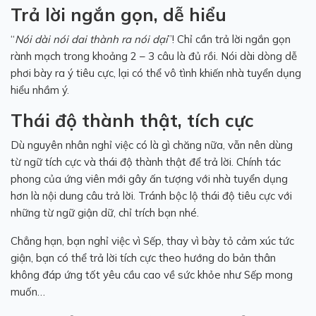
Trả lời ngắn gọn, dễ hiểu
“
Nói dài nói dai thành ra nói dại
”! Chỉ cần trả lời ngắn gọn
rành mạch trong khoảng 2 – 3 câu là đủ rồi. Nói dài dòng dễ
phơi bày ra ý tiêu cực, lại có thể vô tình khiến nhà tuyển dụng
hiểu nhầm ý.
Thái độ thành thật, tích cực
Dù nguyên nhân nghỉ việc có là gì chăng nữa, vẫn nên dùng
từ ngữ tích cực và thái độ thành thật để trả lời. Chính tác
phong của ứng viên mới gây ấn tượng với nhà tuyển dụng
hơn là nội dung câu trả lời. Tránh bộc lộ thái độ tiêu cực với
những từ ngữ giận dữ, chỉ trích bạn nhé.
Chẳng hạn, bạn nghỉ việc vì Sếp, thay vì bày tỏ cảm xúc tức
giận, bạn có thể trả lời tích cực theo hướng do bản thân
không đáp ứng tốt yêu cầu cao về sức khỏe như Sếp mong
muốn…