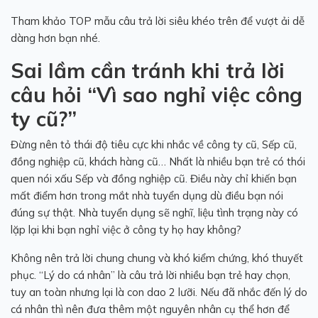
Tham khảo TOP mẫu câu trả lời siêu khéo trên để vượt ải dễ
dàng hơn bạn nhé.
Sai lầm cần tránh khi trả lời
câu hỏi “
Vì sao nghỉ việc công
ty cũ
?”
Đừng nên tỏ thái độ tiêu cực khi nhắc về công ty cũ, Sếp cũ,
đồng nghiệp cũ, khách hàng cũ… Nhất là nhiều bạn trẻ có thói
quen nói xấu Sếp và đồng nghiệp cũ. Điều này chỉ khiến bạn
mất điểm hơn trong mắt nhà tuyển dụng dù điều bạn nói
đúng sự thật. Nhà tuyển dụng sẽ nghĩ, liệu tình trạng này có
lặp lại khi bạn nghỉ việc ở công ty họ hay không?
Không nên trả lời chung chung và khó kiểm chứng, khó thuyết
phục. “Lý do cá nhân” là câu trả lời nhiều bạn trẻ hay chọn,
tuy an toàn nhưng lại là con dao 2 lưỡi. Nếu đã nhắc đến lý do
cá nhân thì nên đưa thêm một nguyên nhân cụ thể hơn để